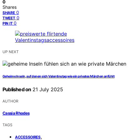
0
Shares
0
SHARE
0
TWEET
0
PIN IT
UP NEXT
Geheime Inseln, auf denen sich Valentinstag wie ein privates Märchen anfühlt
Published on
21 July 2025
AUTHOR
Cassia Rhodes
TAGS
,
ACCESSOIRES