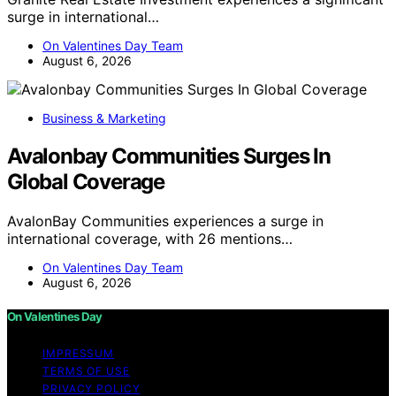
surge in international…
On Valentines Day Team
August 6, 2026
Business & Marketing
Avalonbay Communities Surges In
Global Coverage
AvalonBay Communities experiences a surge in
international coverage, with 26 mentions…
On Valentines Day Team
August 6, 2026
On Valentines Day
IMPRESSUM
TERMS OF USE
PRIVACY POLICY