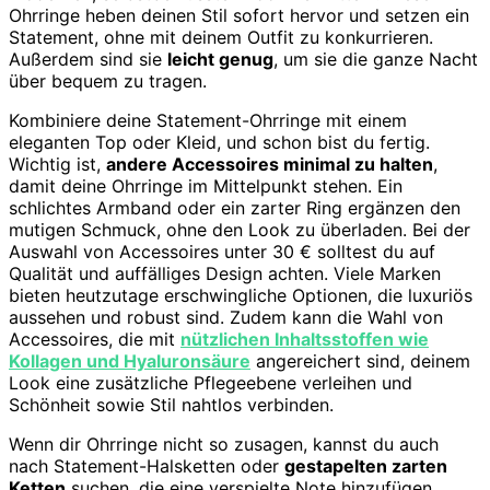
Ohrringe heben deinen Stil sofort hervor und setzen ein
Statement, ohne mit deinem Outfit zu konkurrieren.
Außerdem sind sie
leicht genug
, um sie die ganze Nacht
über bequem zu tragen.
Kombiniere deine Statement-Ohrringe mit einem
eleganten Top oder Kleid, und schon bist du fertig.
Wichtig ist,
andere Accessoires minimal zu halten
,
damit deine Ohrringe im Mittelpunkt stehen. Ein
schlichtes Armband oder ein zarter Ring ergänzen den
mutigen Schmuck, ohne den Look zu überladen. Bei der
Auswahl von Accessoires unter 30 € solltest du auf
Qualität und auffälliges Design achten. Viele Marken
bieten heutzutage erschwingliche Optionen, die luxuriös
aussehen und robust sind. Zudem kann die Wahl von
Accessoires, die mit
nützlichen Inhaltsstoffen wie
Kollagen und Hyaluronsäure
angereichert sind, deinem
Look eine zusätzliche Pflegeebene verleihen und
Schönheit sowie Stil nahtlos verbinden.
Wenn dir Ohrringe nicht so zusagen, kannst du auch
nach Statement-Halsketten oder
gestapelten zarten
Ketten
suchen, die eine verspielte Note hinzufügen.