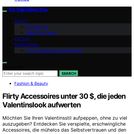
On Valentines Day
ABOUT
Contact Us
Meet Our Team
VETTED
TRADITIONS
Food, Recipes & Entertaining
Search for:
SEARCH
Fashion & Beauty
Flirty Accessoires unter 30 $, die jeden
Valentinslook aufwerten
Möchten Sie Ihren Valentinsstil aufpeppen, ohne zu viel
auszugeben? Entdecken Sie verspielte, erschwingliche
Accessoires, die mühelos das Selbstvertrauen und den