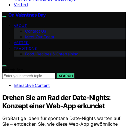
Vetted
On Valentines Day
ABOUT
Contact Us
Meet Our Team
VETTED
TRADITIONS
Food, Recipes & Entertaining
Search for:
SEARCH
Interactive Content
Drehen Sie am Rad der Date-Nights:
Konzept einer Web-App erkundet
Großartige Ideen für spontane Date-Nights warten auf
Sie – entdecken Sie, wie diese Web-App gewöhnliche