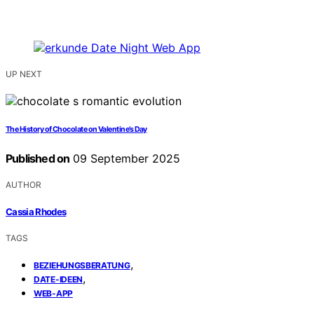
UP NEXT
The History of Chocolate on Valentine’s Day
Published on
09 September 2025
AUTHOR
Cassia Rhodes
TAGS
,
BEZIEHUNGSBERATUNG
,
DATE-IDEEN
WEB-APP