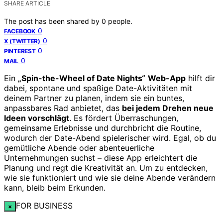
SHARE ARTICLE
The post has been shared by
0
people.
0
FACEBOOK
0
X (TWITTER)
0
PINTEREST
0
MAIL
Ein
„Spin-the-Wheel of Date Nights“
Web-App
hilft dir
dabei, spontane und spaßige Date-Aktivitäten mit
deinem Partner zu planen, indem sie ein buntes,
anpassbares Rad anbietet, das
bei jedem Drehen neue
Ideen vorschlägt
. Es fördert Überraschungen,
gemeinsame Erlebnisse und durchbricht die Routine,
wodurch der Date-Abend spielerischer wird. Egal, ob du
gemütliche Abende oder abenteuerliche
Unternehmungen suchst – diese App erleichtert die
Planung und regt die Kreativität an. Um zu entdecken,
wie sie funktioniert und wie sie deine Abende verändern
kann, bleib beim Erkunden.
FOR BUSINESS
×