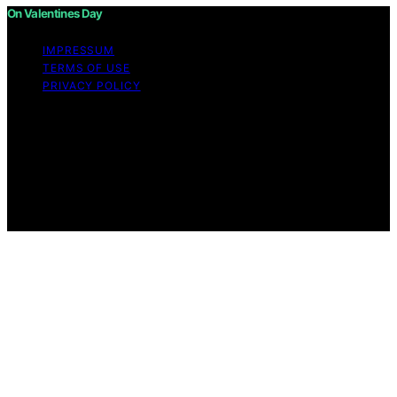
On Valentines Day
IMPRESSUM
TERMS OF USE
PRIVACY POLICY
Copyright © 2026 On Valentines Day Content on On
Valentines Day is created and published using artificial
intelligence (AI) for general informational and
educational purposes. Affiliate disclaimer As an affiliate,
we may earn a commission from qualifying purchases.
We get commissions for purchases made through links
on this website from Amazon and other third parties.