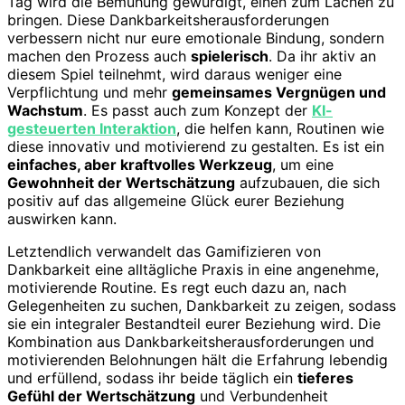
Tag wird die Bemühung gewürdigt, einen zum Lachen zu
bringen. Diese Dankbarkeitsherausforderungen
verbessern nicht nur eure emotionale Bindung, sondern
machen den Prozess auch
spielerisch
. Da ihr aktiv an
diesem Spiel teilnehmt, wird daraus weniger eine
Verpflichtung und mehr
gemeinsames Vergnügen und
Wachstum
. Es passt auch zum Konzept der
KI-
gesteuerten Interaktion
, die helfen kann, Routinen wie
diese innovativ und motivierend zu gestalten. Es ist ein
einfaches, aber kraftvolles Werkzeug
, um eine
Gewohnheit der Wertschätzung
aufzubauen, die sich
positiv auf das allgemeine Glück eurer Beziehung
auswirken kann.
Letztendlich verwandelt das Gamifizieren von
Dankbarkeit eine alltägliche Praxis in eine angenehme,
motivierende Routine. Es regt euch dazu an, nach
Gelegenheiten zu suchen, Dankbarkeit zu zeigen, sodass
sie ein integraler Bestandteil eurer Beziehung wird. Die
Kombination aus Dankbarkeitsherausforderungen und
motivierenden Belohnungen hält die Erfahrung lebendig
und erfüllend, sodass ihr beide täglich ein
tieferes
Gefühl der Wertschätzung
und Verbundenheit