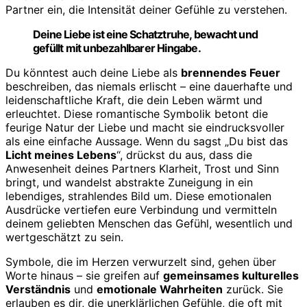
Partner ein, die Intensität deiner Gefühle zu verstehen.
Deine Liebe ist eine Schatztruhe, bewacht und
gefüllt mit unbezahlbarer Hingabe.
Du könntest auch deine Liebe als
brennendes Feuer
beschreiben, das niemals erlischt – eine dauerhafte und
leidenschaftliche Kraft, die dein Leben wärmt und
erleuchtet. Diese romantische Symbolik betont die
feurige Natur der Liebe und macht sie eindrucksvoller
als eine einfache Aussage. Wenn du sagst „Du bist das
Licht meines Lebens
“, drückst du aus, dass die
Anwesenheit deines Partners Klarheit, Trost und Sinn
bringt, und wandelst abstrakte Zuneigung in ein
lebendiges, strahlendes Bild um. Diese emotionalen
Ausdrücke vertiefen eure Verbindung und vermitteln
deinem geliebten Menschen das Gefühl, wesentlich und
wertgeschätzt zu sein.
Symbole, die im Herzen verwurzelt sind, gehen über
Worte hinaus – sie greifen auf
gemeinsames kulturelles
Verständnis
und
emotionale Wahrheiten
zurück. Sie
erlauben es dir, die unerklärlichen Gefühle, die oft mit