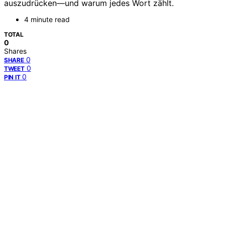
auszudrücken—und warum jedes Wort zählt.
4 minute read
TOTAL
0
Shares
0
SHARE
0
TWEET
0
PIN IT