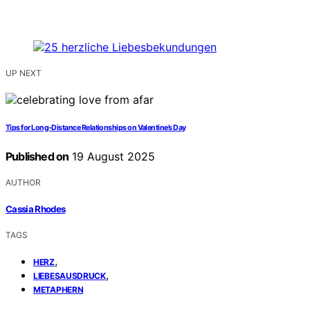
UP NEXT
Tips for Long-Distance Relationships on Valentine’s Day
Published on
19 August 2025
AUTHOR
Cassia Rhodes
TAGS
,
HERZ
,
LIEBESAUSDRUCK
METAPHERN