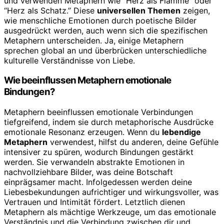
und verwenden Metaphern wie “Herz als Flamme” oder
“Herz als Schatz.” Diese
universellen Themen
zeigen,
wie menschliche Emotionen durch poetische Bilder
ausgedrückt werden, auch wenn sich die spezifischen
Metaphern unterscheiden. Ja, einige Metaphern
sprechen global an und überbrücken unterschiedliche
kulturelle Verständnisse von Liebe.
Wie beeinflussen Metaphern emotionale
Bindungen?
Metaphern beeinflussen emotionale Verbindungen
tiefgreifend, indem sie durch metaphorische Ausdrücke
emotionale Resonanz erzeugen. Wenn du
lebendige
Metaphern
verwendest, hilfst du anderen, deine Gefühle
intensiver zu spüren, wodurch Bindungen gestärkt
werden. Sie verwandeln abstrakte Emotionen in
nachvollziehbare Bilder, was deine Botschaft
einprägsamer macht. Infolgedessen werden deine
Liebesbekundungen aufrichtiger und wirkungsvoller, was
Vertrauen und Intimität fördert. Letztlich dienen
Metaphern als mächtige Werkzeuge, um das emotionale
Verständnis und die Verbindung zwischen dir und