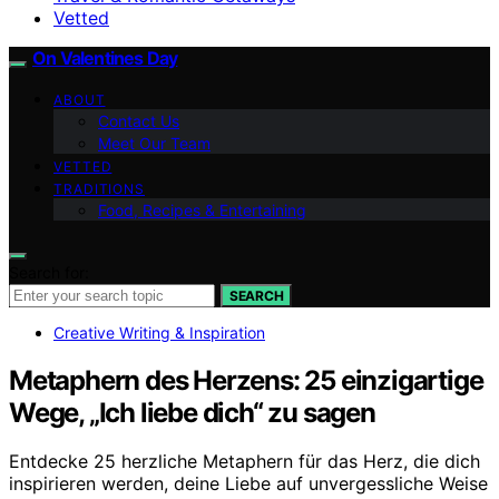
Vetted
On Valentines Day
ABOUT
Contact Us
Meet Our Team
VETTED
TRADITIONS
Food, Recipes & Entertaining
Search for:
SEARCH
Creative Writing & Inspiration
Metaphern des Herzens: 25 einzigartige
Wege, „Ich liebe dich“ zu sagen
Entdecke 25 herzliche Metaphern für das Herz, die dich
inspirieren werden, deine Liebe auf unvergessliche Weise