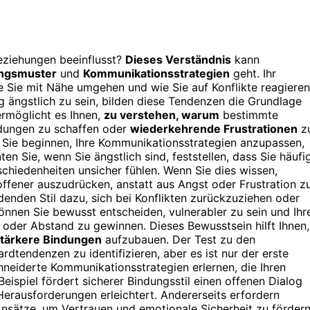
eziehungen beeinflusst?
Dieses Verständnis
kann
ngsmuster
und
Kommunikationsstrategien
geht. Ihr
ie Sie mit Nähe umgehen und wie Sie auf Konflikte reagieren
ängstlich zu sein, bilden diese Tendenzen die Grundlage
ermöglicht es Ihnen,
zu verstehen, warum
bestimmte
ndungen zu schaffen oder
wiederkehrende Frustrationen
z
 Sie beginnen, Ihre Kommunikationsstrategien anzupassen,
n Sie, wenn Sie ängstlich sind, feststellen, dass Sie häufi
hiedenheiten unsicher fühlen. Wenn Sie dies wissen,
ffener auszudrücken, anstatt aus Angst oder Frustration z
nden Stil dazu, sich bei Konflikten zurückzuziehen oder
nnen Sie bewusst entscheiden, vulnerabler zu sein und Ihr
 oder Abstand zu gewinnen. Dieses Bewusstsein hilft Ihnen,
tärkere Bindungen
aufzubauen. Der Test zu den
rdtendenzen zu identifizieren, aber es ist nur der erste
hneiderte Kommunikationsstrategien erlernen, die Ihren
ispiel fördert sicherer Bindungsstil einen offenen Dialog
erausforderungen erleichtert. Andererseits erfordern
nsätze, um Vertrauen und emotionale Sicherheit zu fördern