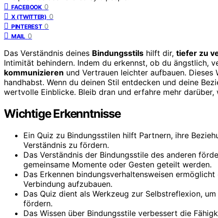
0
FACEBOOK
0
X (TWITTER)
0
PINTEREST
0
MAIL
Das Verständnis deines
Bindungsstils
hilft dir,
tiefer zu 
Intimität behindern. Indem du erkennst, ob du ängstlich,
kommunizieren
und Vertrauen leichter aufbauen. Dieses W
handhabst. Wenn du deinen Stil entdecken und deine Bezi
wertvolle Einblicke. Bleib dran und erfahre mehr darüber
Wichtige Erkenntnisse
Ein Quiz zu Bindungsstilen hilft Partnern, ihre Bezi
Verständnis zu fördern.
Das Verständnis der Bindungsstile des anderen förd
gemeinsame Momente oder Gesten geteilt werden.
Das Erkennen bindungsverhaltensweisen ermöglicht e
Verbindung aufzubauen.
Das Quiz dient als Werkzeug zur Selbstreflexion, um
fördern.
Das Wissen über Bindungsstile verbessert die Fähigke