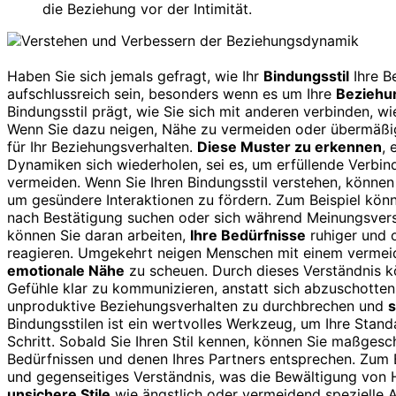
die Beziehung vor der Intimität.
Haben Sie sich jemals gefragt, wie Ihr
Bindungsstil
Ihre B
aufschlussreich sein, besonders wenn es um Ihre
Beziehu
Bindungsstil prägt, wie Sie sich mit anderen verbinden, w
Wenn Sie dazu neigen, Nähe zu vermeiden oder übermäßig 
für Ihr Beziehungsverhalten.
Diese Muster zu erkennen
, 
Dynamiken sich wiederholen, sei es, um erfüllende Verbi
vermeiden. Wenn Sie Ihren Bindungsstil verstehen, können
um gesündere Interaktionen zu fördern. Zum Beispiel könnte
nach Bestätigung suchen oder sich während Meinungsversc
können Sie daran arbeiten,
Ihre Bedürfnisse
ruhiger und o
reagieren. Umgekehrt neigen Menschen mit einem vermeide
emotionale Nähe
zu scheuen. Durch dieses Verständnis kö
Gefühle klar zu kommunizieren, anstatt sich abzuschotten
unproduktive Beziehungsverhalten zu durchbrechen und
s
Bindungsstilen ist ein wertvolles Werkzeug, um Ihre Standa
Schritt. Sobald Sie Ihren Stil kennen, können Sie maßgesc
Bedürfnissen und denen Ihres Partners entsprechen. Zum Be
und gegenseitiges Verständnis, was die Bewältigung von H
unsichere Stile
wie ängstlich oder vermeidend spezielle A