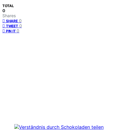
TOTAL
0
Shares
0
SHARE
0
TWEET
0
PIN IT