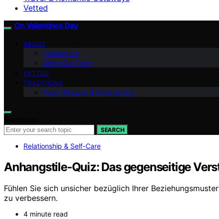
Vetted
On Valentines Day
ABOUT
Contact Us
Meet Our Team
VETTED
TRADITIONS
Food, Recipes & Entertaining
Search for:
SEARCH
Relationship & Self-Care
Anhangstile-Quiz: Das gegenseitige Vers
Fühlen Sie sich unsicher bezüglich Ihrer Beziehungsmuste
zu verbessern.
4 minute read